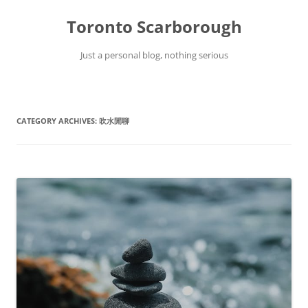
Skip
to
Toronto Scarborough
content
Just a personal blog, nothing serious
CATEGORY ARCHIVES:
吹水閒聊