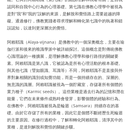
認同和自我中心行為的心理基礎。第七識在佛教心理學中被視為
是對“我”和“我的”誤解的來源，是解脫和覺悟路上需要超越的障
礙。通過修行，佛教實踐者尋求理解和轉化第七識中的執著和錯
誤認知，以達到更深層次的覺悟。
阿賴耶識（Alaya-vijnana）是佛教中的一個深奧概念，主要在瑜
伽行派和後來的唯識學派中被詳細探討。這個概念是對傳統佛教
心識理論的一種擴展，是理解佛教心理學和修行路徑的關鍵要
素。阿賴耶識是第八識，它被認為是所有心理活動的根本基礎。
與其他七識（譬如眼識、耳識等）不同，阿賴耶識不是直接與外
界對象相關的識別或知覺功能，而是一個持續存在的、深層的、
無意識的識層。阿賴耶識被視為一個貯藏室，存儲著所有個體的
業力種子（Karmic seeds）。這些業種是過去行為的記憶和潛在
能量，它們在未來條件成熟時會發芽，影響個體的經驗和行為。
在佛教中，阿賴耶識被視為是輪迴（Samsara）持續存在的基
礎。由於它存儲了所有的業種，因此它是個體不斷經歷生死輪迴
的主要原因。在修行過程中，了解和轉化阿賴耶識，清淨其中的
業種，是達到解脫和覺悟的關鍵步驟。