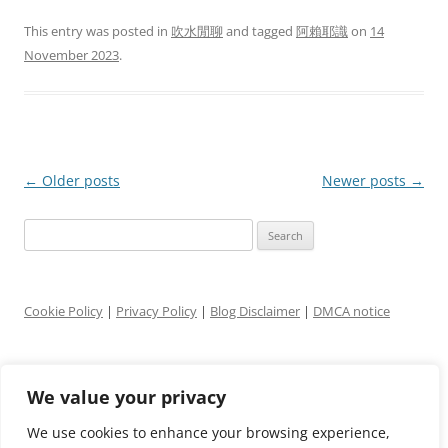
This entry was posted in
吹水閒聊
and tagged
阿賴耶識
on
14
November 2023
.
Post
←
Older posts
Newer posts
→
navigation
Search
for:
Cookie Policy
|
Privacy Policy
|
Blog Disclaimer
|
DMCA notice
ARCHIVES
We value your privacy
Archives
We use cookies to enhance your browsing experience,